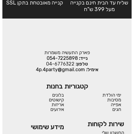
שליח עד הבית חינם בקנייה
קנייה מאובטחת בתקן SSL
מעל 399 ש"ח
פארק התעשיה משמרות
נייד:
054-7225898
טלפון:
04-6776322
אימיל:
4p.4party@gmail.com
קטגוריות בחנות
ימי הולדת
בלונים
מסיבות
קישוטים
אפייה
אריזות
חגים
אירועים
שירות לקוחות
מידע שימושי
החשבון שלי