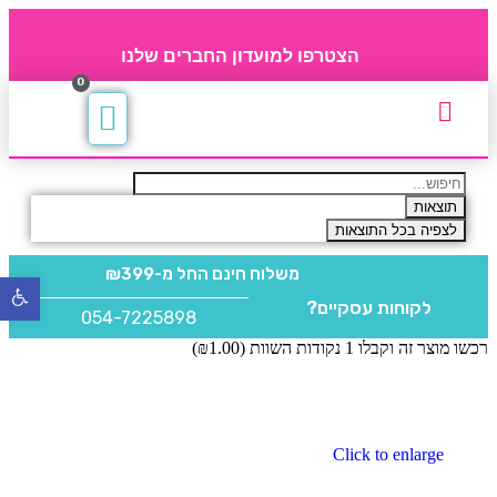
הצטרפו למועדון החברים שלנו
0
תקנון חברי מועדון
החברים של 4party
מוצרים משלימים
תוצאות
לצפיה בכל התוצאות
משלוח חינם
החל מ-₪399
פתח
לקוחות עסקיים?
סרגל
054-7225898
נגישו
רכשו מוצר זה וקבלו 1 נקודות השוות (
1.00
₪
)
Click to enlarge