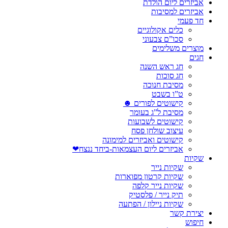
אביזרים ליום הולדת
אביזרים למסיבות
חד פעמי
כלים אקולוגיים
סכו”ם צבעוני
מוצרים משלימים
חגים
חג ראש השנה
חג סוכות
מסיבת חנוכה
ט”ו בשבט
קישוטים לפורים ☻
מסיבת ל”ג בעומר
קישוטים לשבועות
עיצוב שולחן פסח
קישוטים ואביזרים למימונה
אביזרים ליום העצמאות-ביחד ננצח❤
שקיות
שקיות נייר
שקיות קרטון מפוארות
שקיות נייר קלפה
תיק נייר / פלסטיק
שקיות ניילון / הפתעה
יצירת קשר
חיפוש