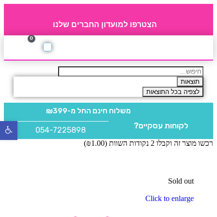
הצטרפו למועדון החברים שלנו
0
תקנון חברי מועדון
החברים של 4party
מוצרים משלימים
תוצאות
לצפיה בכל התוצאות
משלוח חינם
החל מ-₪399
לקוחות עסקיים?
פתח
054-7225898
סרגל
רכשו מוצר זה וקבלו 2 נקודות השוות (
1.00
₪
)
נגישו
Sold out
Click to enlarge