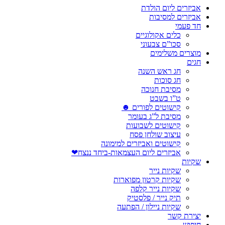
אביזרים ליום הולדת
אביזרים למסיבות
חד פעמי
כלים אקולוגיים
סכו”ם צבעוני
מוצרים משלימים
חגים
חג ראש השנה
חג סוכות
מסיבת חנוכה
ט”ו בשבט
קישוטים לפורים ☻
מסיבת ל”ג בעומר
קישוטים לשבועות
עיצוב שולחן פסח
קישוטים ואביזרים למימונה
אביזרים ליום העצמאות-ביחד ננצח❤
שקיות
שקיות נייר
שקיות קרטון מפוארות
שקיות נייר קלפה
תיק נייר / פלסטיק
שקיות ניילון / הפתעה
יצירת קשר
חיפוש