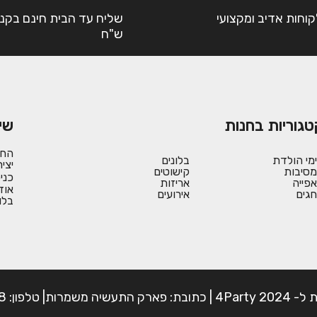
קוחות אדיב ומקצועי
ש"ח
טגוריות בחנות
שי
החש
ימי הולדת
בלונים
יצי
מסיבות
קישוטים
כני
אפייה
אריזות
אוד
חגים
אירועים
בלו
פון: 054-7225898