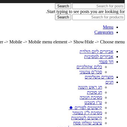
Search
Start typing to see posts you are looking for.
Search
Menu
Categories
lder -> Mobile -> Mobile menu element -> Show/Hide -> Choose menu
אביזרים ליום הולדת
אביזרים למסיבות
חד פעמי
כלים אקולוגיים
סכו”ם צבעוני
מוצרים משלימים
חגים
חג ראש השנה
חג סוכות
מסיבת חנוכה
ט”ו בשבט
קישוטים לפורים ☻
מסיבת ל”ג בעומר
קישוטים לשבועות
עיצוב שולחן פסח