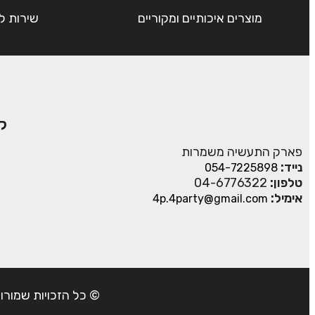
מוצרים איכותיים ומקוריים
שירות ל
ק
פארק התעשיה משמרות
נייד:
054-7225898
טלפון:
04-6776322
אימיל:
4p.4party@gmail.com
© כל הזכויות שמורות ל- 4Party 2024 | כתובת: פארק התעשיה משמרות| טל