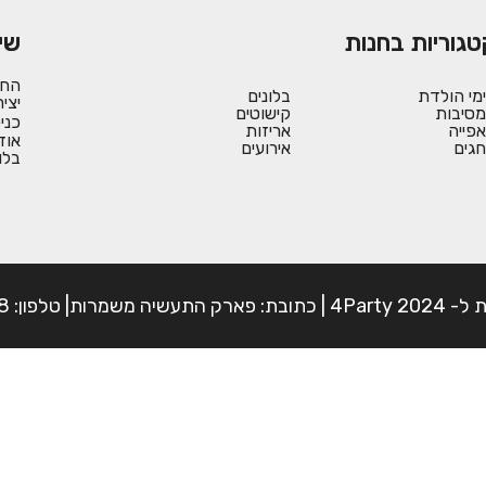
טגוריות בחנות
שי
החש
ימי הולדת
בלונים
יצי
מסיבות
קישוטים
כני
אפייה
אריזות
אוד
חגים
אירועים
בלו
פון: 054-7225898