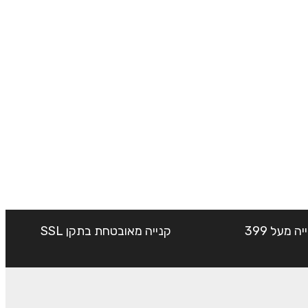
שליח עד הבית חינם בקנייה מעל 399
קנייה מאובטחת בתקן SSL