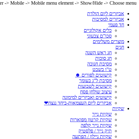
lder -> Mobile -> Mobile menu element -> Show/Hide -> Choose menu
אביזרים ליום הולדת
אביזרים למסיבות
חד פעמי
כלים אקולוגיים
סכו”ם צבעוני
מוצרים משלימים
חגים
חג ראש השנה
חג סוכות
מסיבת חנוכה
ט”ו בשבט
קישוטים לפורים ☻
מסיבת ל”ג בעומר
קישוטים לשבועות
עיצוב שולחן פסח
קישוטים ואביזרים למימונה
אביזרים ליום העצמאות-ביחד ננצח❤
שקיות
שקיות נייר
שקיות קרטון מפוארות
שקיות נייר קלפה
תיק נייר / פלסטיק
שקיות ניילון / הפתעה