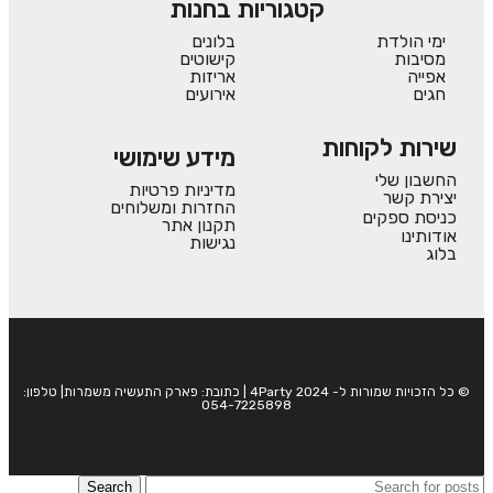
קטגוריות בחנות
ימי הולדת
בלונים
מסיבות
קישוטים
אפייה
אריזות
חגים
אירועים
שירות לקוחות
מידע שימושי
החשבון שלי
מדיניות פרטיות
יצירת קשר
החזרות ומשלוחים
כניסת ספקים
תקנון אתר
אודותינו
נגישות
בלוג
© כל הזכויות שמורות ל- 4Party 2024 | כתובת: פארק התעשיה משמרות| טלפון:
054-7225898
Search