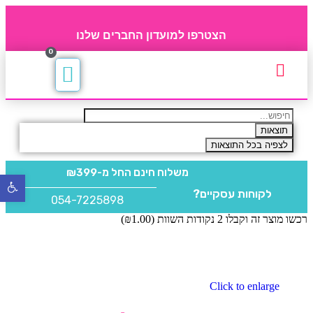
הצטרפו למועדון החברים שלנו
0
תקנון חברי מועדון
החברים של 4party
מוצרים משלימים
תוצאות
לצפיה בכל התוצאות
משלוח חינם
החל מ-₪399
פתח
לקוחות עסקיים?
סרגל
054-7225898
נגישו
רכשו מוצר זה וקבלו 2 נקודות השוות (
1.00
₪
)
Click to enlarge