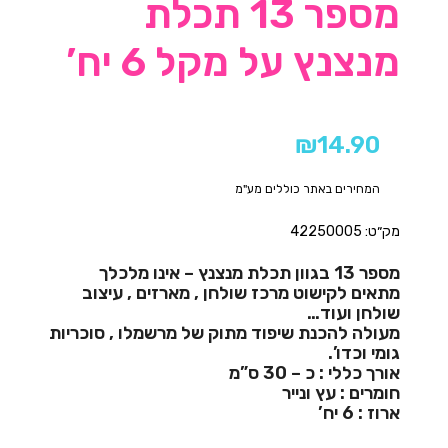
מספר 13 תכלת
מנצנץ על מקל 6 יח’
₪
14.90
המחירים באתר כוללים מע"מ
מק״ט: 42250005
מספר 13 בגוון תכלת מנצנץ – אינו מלכלך
מתאים לקישוט מרכז שולחן , מארזים , עיצוב
שולחן ועוד…
מעולה להכנת שיפוד מתוק של מרשמלו , סוכריות
גומי וכדו’.
אורך כללי : כ – 30 ס”מ
חומרים : עץ ונייר
ארוז : 6 יח’