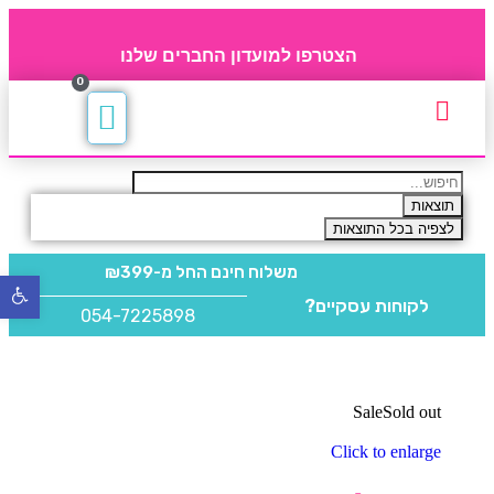
הצטרפו למועדון החברים שלנו
0
תקנון חברי מועדון
החברים של 4party
מוצרים משלימים
תוצאות
לצפיה בכל התוצאות
משלוח חינם
החל מ-₪399
פתח
לקוחות עסקיים?
סרגל
054-7225898
נגישו
Sale
Sold out
Click to enlarge