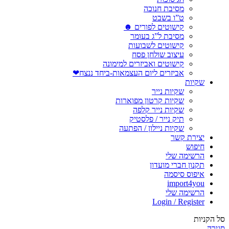
מסיבת חנוכה
ט”ו בשבט
קישוטים לפורים ☻
מסיבת ל”ג בעומר
קישוטים לשבועות
עיצוב שולחן פסח
קישוטים ואביזרים למימונה
אביזרים ליום העצמאות-ביחד ננצח❤
שקיות
שקיות נייר
שקיות קרטון מפוארות
שקיות נייר קלפה
תיק נייר / פלסטיק
שקיות ניילון / הפתעה
יצירת קשר
חיפוש
הרשימה שלי
תקנון חברי מועדון
איפוס סיסמה
import4you
הרשימה שלי
Login / Register
סל הקניות
סגירה