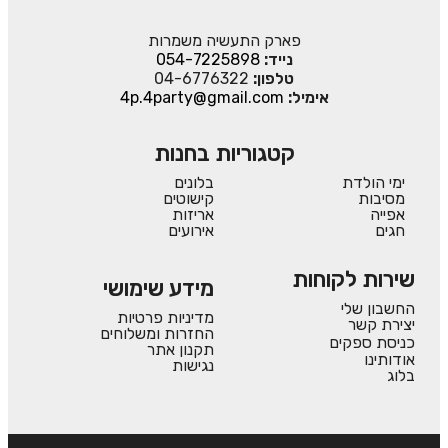
פארק התעשיה משמרות
נייד:
054-7225898
טלפון:
04-6776322
אימיל:
4p.4party@gmail.com
קטגוריות בחנות
ימי הולדת
בלונים
מסיבות
קישוטים
אפייה
אריזות
חגים
אירועים
שירות לקוחות
מידע שימושי
החשבון שלי
מדיניות פרטיות
יצירת קשר
החזרות ומשלוחים
כניסת ספקים
תקנון אתר
אודותינו
נגישות
בלוג