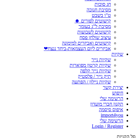
חג סוכות
מסיבת חנוכה
ט”ו בשבט
קישוטים לפורים ☻
מסיבת ל”ג בעומר
קישוטים לשבועות
עיצוב שולחן פסח
קישוטים ואביזרים למימונה
אביזרים ליום העצמאות-ביחד ננצח❤
שקיות
שקיות נייר
שקיות קרטון מפוארות
שקיות נייר קלפה
תיק נייר / פלסטיק
שקיות ניילון / הפתעה
יצירת קשר
חיפוש
הרשימה שלי
תקנון חברי מועדון
איפוס סיסמה
import4you
הרשימה שלי
Login / Register
סל הקניות