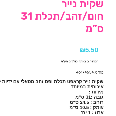
שקית נייר
חום/זהב/תכלת 31
ס”מ
₪
5.50
המחירים באתר כוללים מע"מ
מק״ט: 46174654
ארוז : 1 יח'