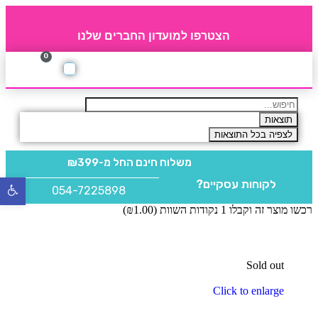
הצטרפו למועדון החברים שלנו
0
תקנון חברי מועדון
החברים של 4party
מוצרים משלימים
תוצאות
לצפיה בכל התוצאות
משלוח חינם
החל מ-₪399
לקוחות עסקיים?
פתח
054-7225898
סרגל
רכשו מוצר זה וקבלו 1 נקודות השוות (
1.00
₪
)
נגישו
Sold out
Click to enlarge