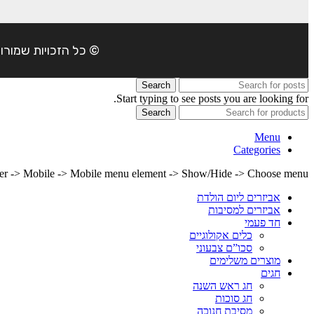
© כל הזכויות שמורות ל- 4Party 2024 | כתובת: פארק התעשיה משמרות| טל
Search
Start typing to see posts you are looking for.
Search
Menu
Categories
lder -> Mobile -> Mobile menu element -> Show/Hide -> Choose menu
אביזרים ליום הולדת
אביזרים למסיבות
חד פעמי
כלים אקולוגיים
סכו”ם צבעוני
מוצרים משלימים
חגים
חג ראש השנה
חג סוכות
מסיבת חנוכה