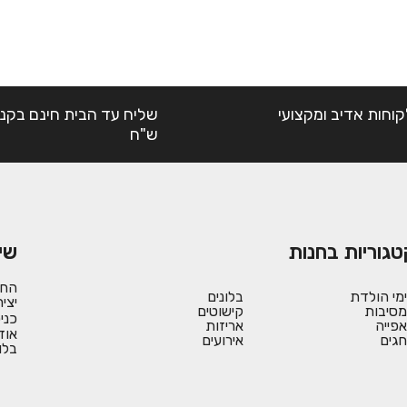
קוחות אדיב ומקצועי
ש"ח
טגוריות בחנות
שי
החש
ימי הולדת
בלונים
יצי
מסיבות
קישוטים
כני
אפייה
אריזות
אוד
חגים
אירועים
בלו