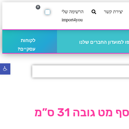
0
יצירת קשר
הרשימה שלי
import4you
לקוחות
 למועדון החברים שלנו
עסקיים?
פתח
סרגל
נגישו
מט גובה 31 ס”מ