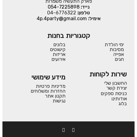
פארק התעשיה משמרות
נייד:
054-7225898
טלפון:
04-6776322
אימיל:
4p.4party@gmail.com
קטגוריות בחנות
ימי הולדת
בלונים
מסיבות
קישוטים
אפייה
אריזות
חגים
אירועים
שירות לקוחות
מידע שימושי
החשבון שלי
מדיניות פרטיות
יצירת קשר
החזרות ומשלוחים
כניסת ספקים
תקנון אתר
אודותינו
נגישות
בלוג