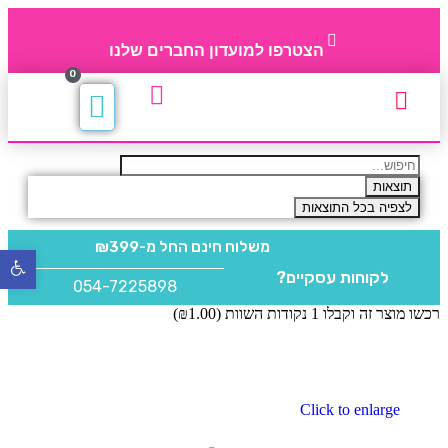
הצטרפו למועדון החברים שלנו
0
תקנון חברי מועדון
החברים של 4party
מוצרים משלימים
תוצאות
לצפיה בכל התוצאות
משלוח חינם
החל מ-₪399
פתח
לקוחות עסקיים?
סרגל
054-7225898
נגישו
רכשו מוצר זה וקבלו 1 נקודות השוות (
1.00
₪
)
Click to enlarge