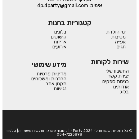
אימיל:
4p.4party@gmail.com
קטגוריות בחנות
ימי הולדת
בלונים
מסיבות
קישוטים
אפייה
אריזות
חגים
אירועים
שירות לקוחות
מידע שימושי
החשבון שלי
מדיניות פרטיות
יצירת קשר
החזרות ומשלוחים
כניסת ספקים
תקנון אתר
אודותינו
נגישות
בלוג
© כל הזכויות שמורות ל- 4Party 2024 | כתובת: פארק התעשיה משמרות| טלפון:
054-7225898