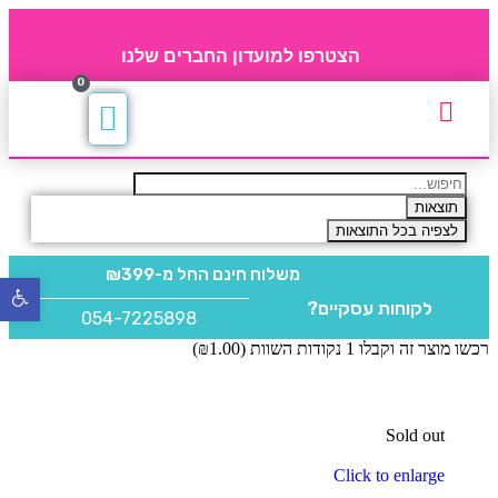
הצטרפו למועדון החברים שלנו
0
תקנון חברי מועדון
החברים של 4party
מוצרים משלימים
תוצאות
לצפיה בכל התוצאות
משלוח חינם
החל מ-₪399
פתח
לקוחות עסקיים?
סרגל
054-7225898
נגישו
רכשו מוצר זה וקבלו 1 נקודות השוות (
1.00
₪
)
Sold out
Click to enlarge