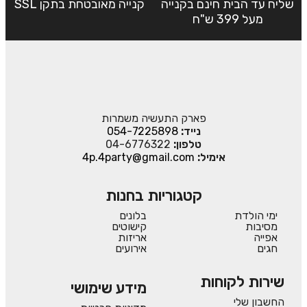
שליח עד הבית חינם בקנייה
קנייה מאובטחת בתקן SSL
מעל 399 ש"ח
פארק התעשיה משמרות
נייד:
054-7225898
טלפון:
04-6776322
אימיל:
4p.4party@gmail.com
קטגוריות בחנות
ימי הולדת
בלונים
מסיבות
קישוטים
אפייה
אריזות
חגים
אירועים
שירות לקוחות
מידע שימושי
החשבון שלי