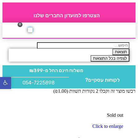
הצטרפו למועדון החברים שלנו
0
תקנון חברי מועדון
החברים של 4party
מוצרים משלימים
תוצאות
לצפיה בכל התוצאות
משלוח חינם
החל מ-₪399
לקוחות עסקיים?
פתח
054-7225898
סרגל
רכשו מוצר זה וקבלו 2 נקודות השוות (
1.00
₪
)
נגישו
Sold out
Click to enlarge