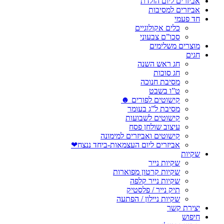
אביזרים ליום הולדת
אביזרים למסיבות
חד פעמי
כלים אקולוגיים
סכו”ם צבעוני
מוצרים משלימים
חגים
חג ראש השנה
חג סוכות
מסיבת חנוכה
ט”ו בשבט
קישוטים לפורים ☻
מסיבת ל”ג בעומר
קישוטים לשבועות
עיצוב שולחן פסח
קישוטים ואביזרים למימונה
אביזרים ליום העצמאות-ביחד ננצח❤
שקיות
שקיות נייר
שקיות קרטון מפוארות
שקיות נייר קלפה
תיק נייר / פלסטיק
שקיות ניילון / הפתעה
יצירת קשר
חיפוש