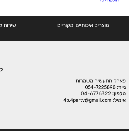
מוצרים איכותיים ומקוריים
שירות ל
ק
פארק התעשיה משמרות
נייד:
054-7225898
טלפון:
04-6776322
אימיל:
4p.4party@gmail.com