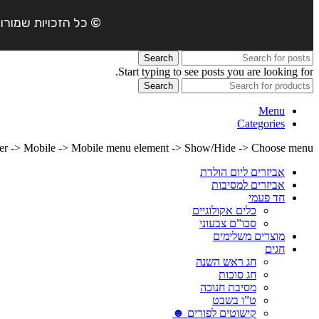
© כל הזכויות שמורות ל- 4Party 2024 | כתובת: פארק התעשיה משמרות| טל
Search
Start typing to see posts you are looking for.
Search
Menu
Categories
lder -> Mobile -> Mobile menu element -> Show/Hide -> Choose menu
אביזרים ליום הולדת
אביזרים למסיבות
חד פעמי
כלים אקולוגיים
סכו”ם צבעוני
מוצרים משלימים
חגים
חג ראש השנה
חג סוכות
מסיבת חנוכה
ט”ו בשבט
קישוטים לפורים ☻