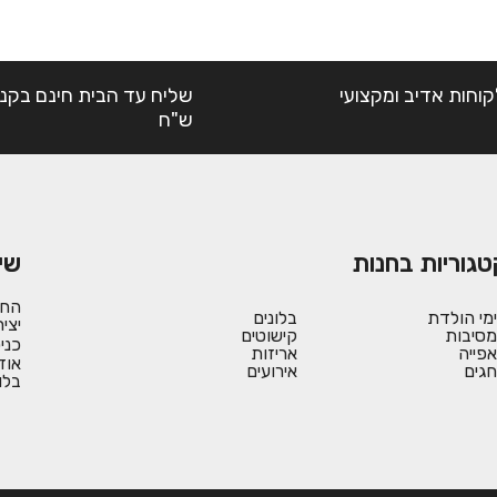
קוחות אדיב ומקצועי
ש"ח
טגוריות בחנות
שי
החש
ימי הולדת
בלונים
יצי
מסיבות
קישוטים
כני
אפייה
אריזות
אוד
חגים
אירועים
בלו