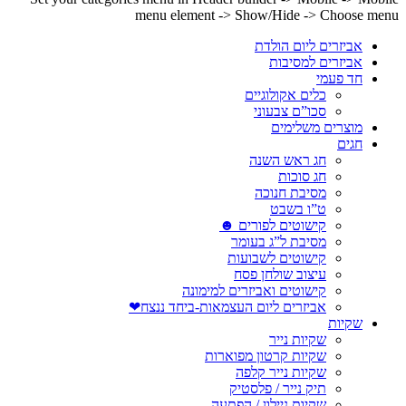
menu element -> Show/Hide -> Choose menu
אביזרים ליום הולדת
אביזרים למסיבות
חד פעמי
כלים אקולוגיים
סכו”ם צבעוני
מוצרים משלימים
חגים
חג ראש השנה
חג סוכות
מסיבת חנוכה
ט”ו בשבט
קישוטים לפורים ☻
מסיבת ל”ג בעומר
קישוטים לשבועות
עיצוב שולחן פסח
קישוטים ואביזרים למימונה
אביזרים ליום העצמאות-ביחד ננצח❤
שקיות
שקיות נייר
שקיות קרטון מפוארות
שקיות נייר קלפה
תיק נייר / פלסטיק
שקיות ניילון / הפתעה