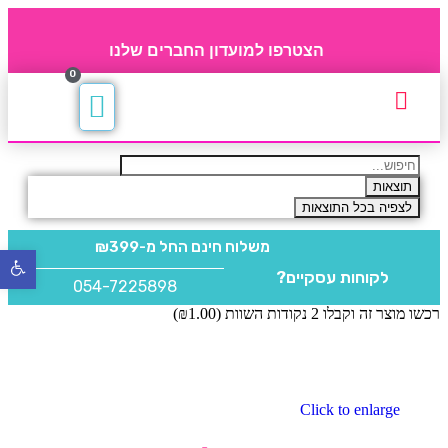
הצטרפו למועדון החברים שלנו
0
תקנון חברי מועדון
החברים של 4party
מוצרים משלימים
תוצאות
לצפיה בכל התוצאות
משלוח חינם
החל מ-₪399
פתח
לקוחות עסקיים?
סרגל
054-7225898
נגישו
רכשו מוצר זה וקבלו 2 נקודות השוות (
1.00
₪
)
Click to enlarge