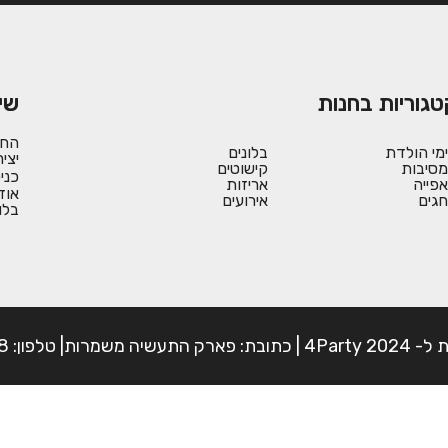
טגוריות בחנות
שי
החש
ימי הולדת
בלונים
יצי
מסיבות
קישוטים
כני
אפייה
אריזות
אוד
חגים
אירועים
בלו
פון: 054-7225898