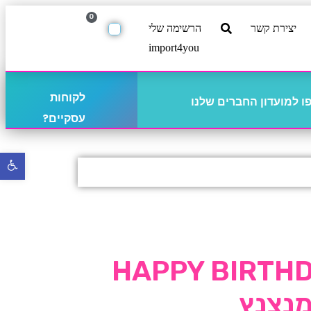
0
יצירת קשר
הרשימה שלי
import4you
לקוחות
 למועדון החברים שלנו
עסקיים?
פתח
סרגל
נגישו
ת HAPPY BIRTHDAY
מנצנץ