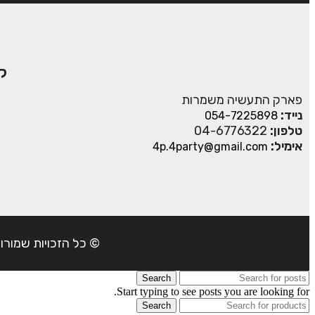
ק
פארק התעשיה משמרות
נייד:
054-7225898
טלפון:
04-6776322
אימיל:
4p.4party@gmail.com
© כל הזכויות שמורות ל- 4Party 2024 | כתובת: פארק התעשיה משמרות| טל
Search
Start typing to see posts you are looking for.
Search