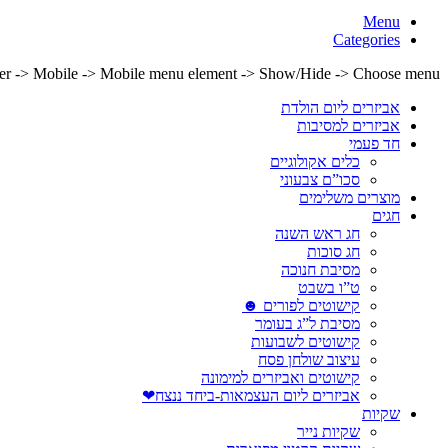
Menu
Categories
lder -> Mobile -> Mobile menu element -> Show/Hide -> Choose menu
אביזרים ליום הולדת
אביזרים למסיבות
חד פעמי
כלים אקולוגיים
סכו”ם צבעוני
מוצרים משלימים
חגים
חג ראש השנה
חג סוכות
מסיבת חנוכה
ט”ו בשבט
קישוטים לפורים ☻
מסיבת ל”ג בעומר
קישוטים לשבועות
עיצוב שולחן פסח
קישוטים ואביזרים למימונה
אביזרים ליום העצמאות-ביחד ננצח❤
שקיות
שקיות נייר