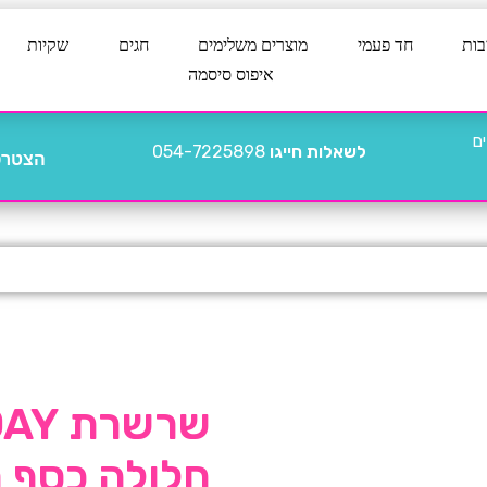
בות
חד פעמי
מוצרים משלימים
חגים
שקיות
איפוס סיסמה
לשאלות חייגו
054-7225898
הצטרפו
שרשר
חלולה כסף 