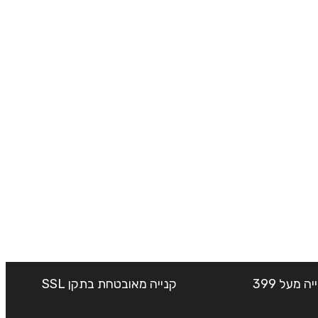
שליח עד הבית חינם בקנייה מעל 399
קנייה מאובטחת בתקן SSL