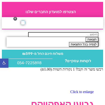
הצטרפו למועדון החברים שלנו
0
תקנון חברי מועדון
החברים של 4party
מוצרים משלימים
תוצאות
לצפיה בכל התוצאות
משלוח חינם
החל מ-₪399
לקוחות עסקיים?
פתח
054-7225898
סרגל
רכשו מוצר זה וקבלו 1 נקודות השוות (
1.00
₪
)
נגישו
Click to enlarge
גביעי קאפקייקס