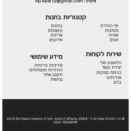
אימיל:
4p.4party@gmail.com
קטגוריות בחנות
ימי הולדת
בלונים
מסיבות
קישוטים
אפייה
אריזות
חגים
אירועים
שירות לקוחות
מידע שימושי
החשבון שלי
מדיניות פרטיות
יצירת קשר
החזרות ומשלוחים
כניסת ספקים
תקנון אתר
אודותינו
נגישות
בלוג
© כל הזכויות שמורות ל- 4Party 2024 | כתובת: פארק התעשיה משמרות| טלפון:
054-7225898