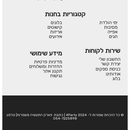
קטגוריות בחנות
ימי הולדת
בלונים
מסיבות
קישוטים
אפייה
אריזות
חגים
אירועים
שירות לקוחות
מידע שימושי
החשבון שלי
מדיניות פרטיות
יצירת קשר
החזרות ומשלוחים
כניסת ספקים
תקנון אתר
אודותינו
נגישות
בלוג
© כל הזכויות שמורות ל- 4Party 2024 | כתובת: פארק התעשיה משמרות| טלפון:
054-7225898