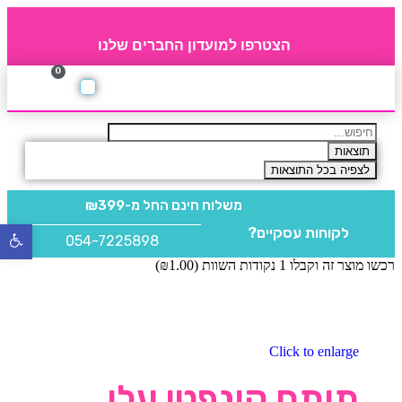
הצטרפו למועדון החברים שלנו
0
תקנון חברי מועדון
החברים של 4party
מוצרים משלימים
תוצאות
לצפיה בכל התוצאות
משלוח חינם
החל מ-₪399
לקוחות עסקיים?
פתח
054-7225898
סרגל
רכשו מוצר זה וקבלו 1 נקודות השוות (
1.00
₪
)
נגישו
Click to enlarge
תותח קונפטי עלי