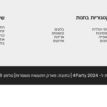
טגוריות בחנות
שי
החש
ימי הולדת
בלונים
יצי
מסיבות
קישוטים
כני
אפייה
אריזות
אוד
חגים
אירועים
בלו
פון: 054-7225898