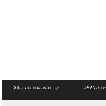
שליח עד הבית חינם בקנייה מעל 399
קנייה מאובטחת בתקן SSL