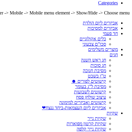
Categories
lder -> Mobile -> Mobile menu element -> Show/Hide -> Choose menu
אביזרים ליום הולדת
אביזרים למסיבות
חד פעמי
כלים אקולוגיים
סכו”ם צבעוני
מוצרים משלימים
חגים
חג ראש השנה
חג סוכות
מסיבת חנוכה
ט”ו בשבט
קישוטים לפורים ☻
מסיבת ל”ג בעומר
קישוטים לשבועות
עיצוב שולחן פסח
קישוטים ואביזרים למימונה
אביזרים ליום העצמאות-ביחד ננצח❤
שקיות
שקיות נייר
שקיות קרטון מפוארות
שקיות נייר קלפה