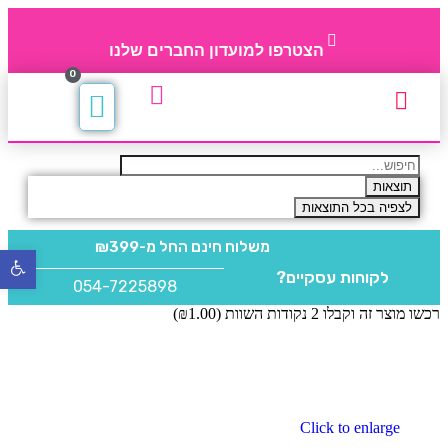
הצטרפו למועדון החברים שלנו
0
תקנון חברי מועדון
החברים של 4party
מוצרים משלימים
תוצאות
לצפיה בכל התוצאות
משלוח חינם
החל מ-₪399
פתח
לקוחות עסקיים?
סרגל
054-7225898
נגישו
רכשו מוצר זה וקבלו 2 נקודות השוות (
1.00
₪
)
Click to enlarge