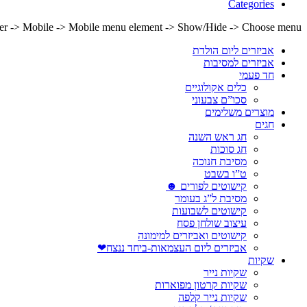
Categories
lder -> Mobile -> Mobile menu element -> Show/Hide -> Choose menu
אביזרים ליום הולדת
אביזרים למסיבות
חד פעמי
כלים אקולוגיים
סכו”ם צבעוני
מוצרים משלימים
חגים
חג ראש השנה
חג סוכות
מסיבת חנוכה
ט”ו בשבט
קישוטים לפורים ☻
מסיבת ל”ג בעומר
קישוטים לשבועות
עיצוב שולחן פסח
קישוטים ואביזרים למימונה
אביזרים ליום העצמאות-ביחד ננצח❤
שקיות
שקיות נייר
שקיות קרטון מפוארות
שקיות נייר קלפה