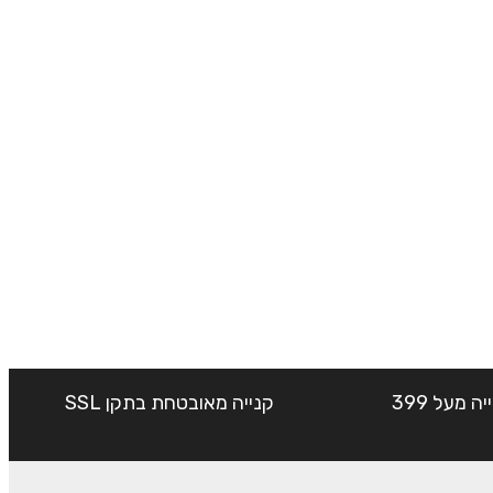
שליח עד הבית חינם בקנייה מעל 399
קנייה מאובטחת בתקן SSL