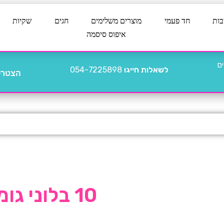
בות
חד פעמי
מוצרים משלימים
חגים
שקיות
איפוס סיסמה
לשאלות חייגו
054-7225898
הצטרפו
10 בלוני גומי כרום ורוד רוז