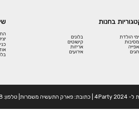
טגוריות בחנות
שי
החש
ימי הולדת
בלונים
יצי
מסיבות
קישוטים
כני
אפייה
אריזות
אוד
חגים
אירועים
בלו
פון: 054-7225898